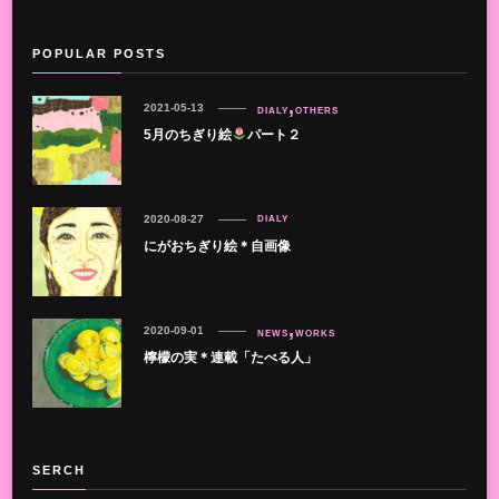
POPULAR POSTS
2021-05-13
DIALY
OTHERS
5月のちぎり絵
パート２
2020-08-27
DIALY
にがおちぎり絵＊自画像
2020-09-01
NEWS
WORKS
檸檬の実＊連載「たべる人」
SERCH