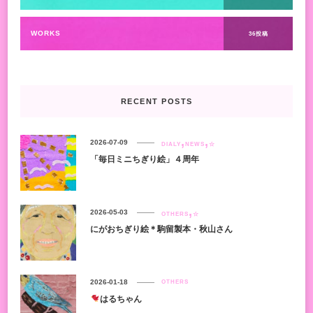
WORKS
36投稿
RECENT POSTS
2026-07-09
DIALY
NEWS
☆
「毎日ミニちぎり絵」４周年
2026-05-03
OTHERS
☆
にがおちぎり絵＊駒留製本・秋山さん
2026-01-18
OTHERS
はるちゃん