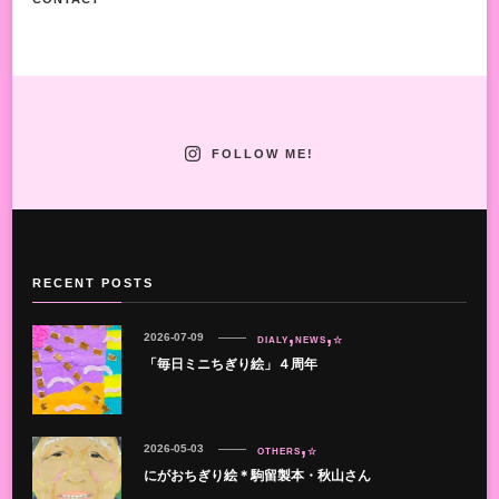
FOLLOW ME!
RECENT POSTS
2026-07-09
DIALY
NEWS
☆
「毎日ミニちぎり絵」４周年
2026-05-03
OTHERS
☆
にがおちぎり絵＊駒留製本・秋山さん