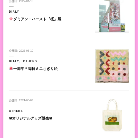
公開日:
2022-04-16
DIALY
ダミアン・ハースト『桜』展
公開日:
2023-07-10
DIALY
OTHERS
一周年＊毎日ミニちぎり絵
公開日:
2021-05-06
OTHERS
❀オリジナルグッズ販売❀