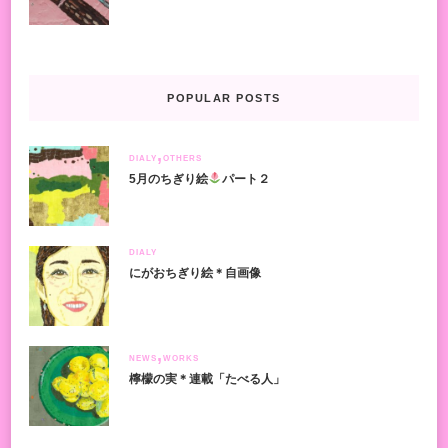
POPULAR POSTS
DIALY
OTHERS
5月のちぎり絵
パート２
DIALY
にがおちぎり絵＊自画像
NEWS
WORKS
檸檬の実＊連載「たべる人」