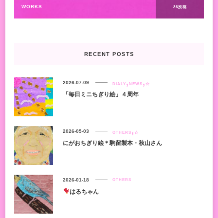
WORKS
36投稿
RECENT POSTS
2026-07-09
DIALY
NEWS
☆
「毎日ミニちぎり絵」４周年
2026-05-03
OTHERS
☆
にがおちぎり絵＊駒留製本・秋山さん
2026-01-18
OTHERS
はるちゃん