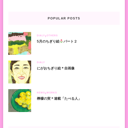
POPULAR POSTS
DIALY
OTHERS
5月のちぎり絵
パート２
DIALY
にがおちぎり絵＊自画像
NEWS
WORKS
檸檬の実＊連載「たべる人」