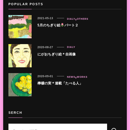
POPULAR POSTS
2021-05-13
DIALY
OTHERS
5月のちぎり絵
パート２
2020-08-27
DIALY
にがおちぎり絵＊自画像
2020-09-01
NEWS
WORKS
檸檬の実＊連載「たべる人」
SERCH
な