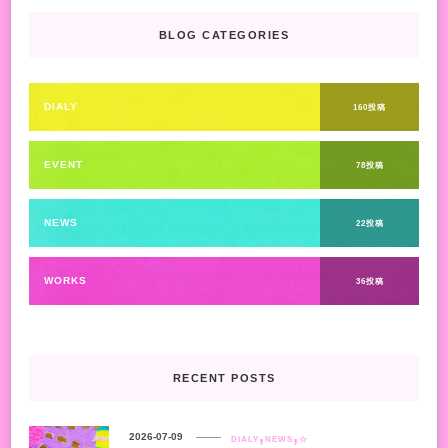
BLOG CATEGORIES
DIALY
160投稿
EVENT
78投稿
NEWS
22投稿
WORKS
36投稿
RECENT POSTS
2026-07-09
DIALY
NEWS
☆