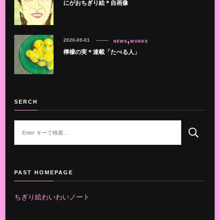
にがおちぎり絵＊自画像
2020-09-01
NEWS
WORKS
檸檬の実＊連載「たべる人」
SERCH
な
に
か
お
探
PAST HOMEPAGE
し
で
ちぎり絵わいわいノート
す
か