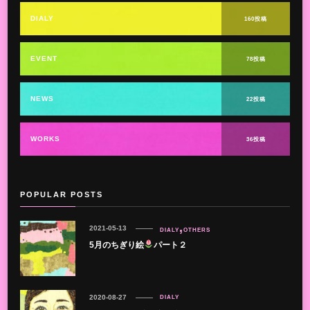
DIALY
160投稿
EVENT
78投稿
NEWS
22投稿
WORKS
36投稿
POPULAR POSTS
2021-05-13
DIALY
OTHERS
5月のちぎり絵
パート２
2020-08-27
DIALY