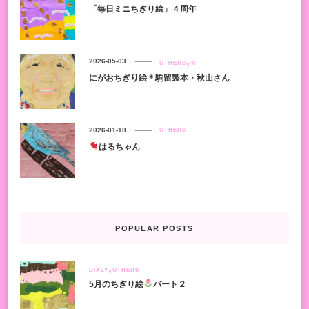
「毎日ミニちぎり絵」４周年
2026-05-03
OTHERS
☆
にがおちぎり絵＊駒留製本・秋山さん
2026-01-18
OTHERS
はるちゃん
POPULAR POSTS
DIALY
OTHERS
5月のちぎり絵
パート２