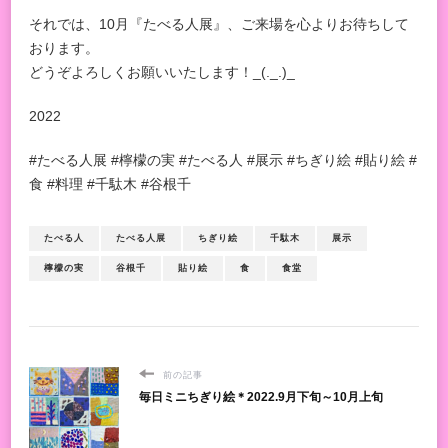
それでは、10月『たべる人展』、ご来場を心よりお待ちして
おります。
どうぞよろしくお願いいたします！_(._.)_
2022
#たべる人展 #檸檬の実 #たべる人 #展示 #ちぎり絵 #貼り絵 #
食 #料理 #千駄木 #谷根千
たべる人
たべる人展
ちぎり絵
千駄木
展示
檸檬の実
谷根千
貼り絵
食
食堂
前の記事
毎日ミニちぎり絵＊2022.9月下旬～10月上旬