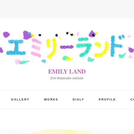
EMILY LAND
Emi Watanabe website
GALLERY
WORKS
DIALY
PROFILE
C