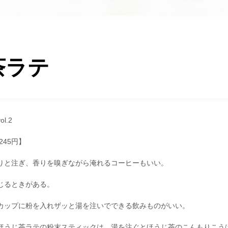
茶ラテ
l.2
45円】
りと注ぎ、香りを嗅ぎながら淹れるコーヒーもいい。
じるときがある。
カップに粉を入れザッと湯を注いでできる飲みものがいい。
ほうじ茶ラテの粉末スティックは、湯を注ぐとほうじ茶のこんもりこう