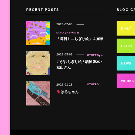
RECENT POSTS
BLOG C
2026-07-09
DIALY
DIALY
NEWS
☆
「毎日ミニちぎり絵」４周年
EVENT
2026-05-03
OTHERS
☆
にがおちぎり絵＊駒留製本・
NEWS
秋山さん
WORKS
2026-01-18
OTHERS
はるちゃん