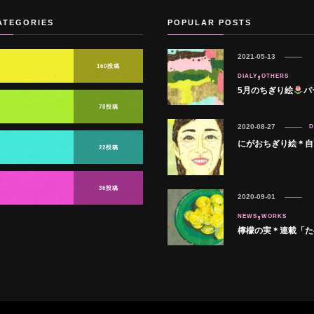
ATEGORIES
POPULAR POSTS
2021-05-13
160投稿
DIALY
OTHERS
5月のちぎり絵
パ
78投稿
2020-08-27
D
にがおちぎり絵＊自
22投稿
36投稿
2020-09-01
NEWS
WORKS
檸檬の実＊連載「た