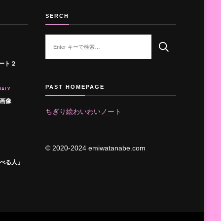
SERCH
な
に
か
ート２
お
探
PAST HOMEPAGE
IALY
し
画像
で
ちぎり絵わいわいノート
す
か
?
© 2020-2024 emiwatanabe.com
べる人」