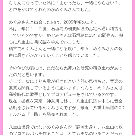
らりんになっていた私に「よかったら、一緒にやらない？」
と声をかけてくれたのがめぐみさんでした。
めぐみさんと出会ったのは、2005年頃のこと。
私は、年に１、２度、石垣島の朝要師匠のお宅へ通い稽古を
していたのですが、めぐみさんは石垣島に13年の間住み、熱
心に八重山古典民謡を学んでいました。
稽古でめぐみさんと一緒になる度に、年々、めぐみさんの歌
声に磨きがかかっていくことを感じていました。
その伸びの裏には、ただならぬ努力と研究の積み重ねがあっ
たのだと思います。
そして、なによりも歌が好きだという熱い気持ちと、音楽の
素質も関係しているように思います。なんと、めぐみさんは
高校時代に歌手としてプロデビューをされているのです。
現在、拠点を東京・神奈川に移し、八重山民謡を中心に音楽
活動をされているめぐみさんですが、最近、八重山民謡のCD
アルバム『一路』を発売されました。
八重山出身ではないめぐみさんが（静岡出身）、八重山の歌
のソロアルバムを作ることは、とても勇気のいることだった