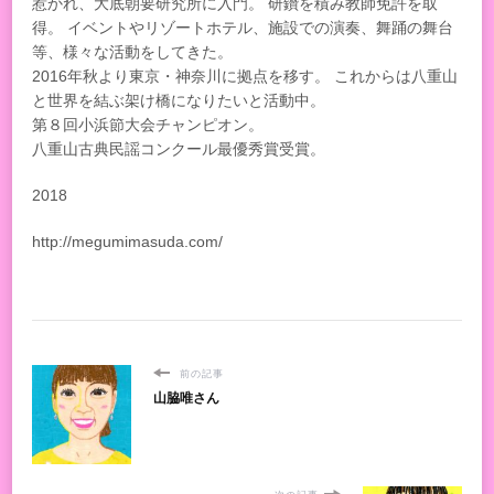
惹かれ、大底朝要研究所に入門。 研鑽を積み教師免許を取
得。 イベントやリゾートホテル、施設での演奏、舞踊の舞台
等、様々な活動をしてきた。
2016年秋より東京・神奈川に拠点を移す。 これからは八重山
と世界を結ぶ架け橋になりたいと活動中。
第８回小浜節大会チャンピオン。
八重山古典民謡コンクール最優秀賞受賞。
2018
http://megumimasuda.com/
前の記事
山脇唯さん