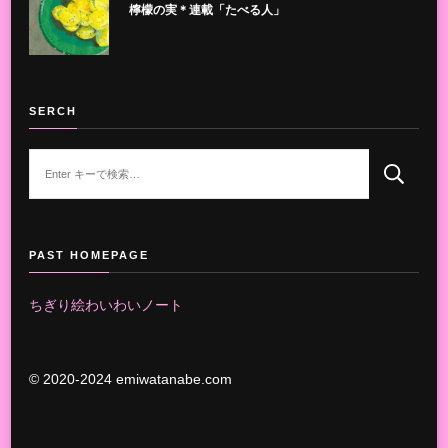
檸檬の実＊連載「たべる人」
SERCH
な
に
か
お
探
PAST HOMEPAGE
し
で
ちぎり絵わいわいノート
す
か
?
© 2020-2024 emiwatanabe.com