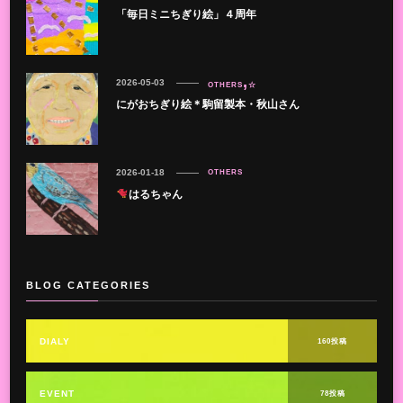
「毎日ミニちぎり絵」４周年
2026-05-03
OTHERS
☆
にがおちぎり絵＊駒留製本・秋山さん
2026-01-18
OTHERS
はるちゃん
BLOG CATEGORIES
DIALY
160投稿
EVENT
78投稿