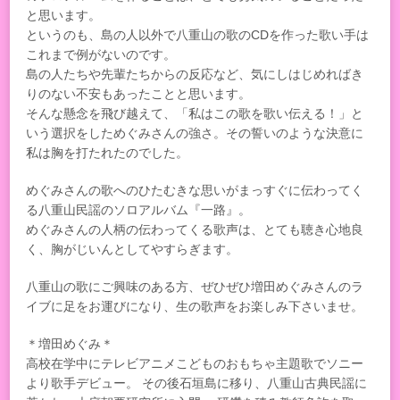
と思います。
というのも、島の人以外で八重山の歌のCDを作った歌い手は
これまで例がないのです。
島の人たちや先輩たちからの反応など、気にしはじめればき
りのない不安もあったことと思います。
そんな懸念を飛び越えて、「私はこの歌を歌い伝える！」と
いう選択をしためぐみさんの強さ。その誓いのような決意に
私は胸を打たれたのでした。
めぐみさんの歌へのひたむきな思いがまっすぐに伝わってく
る八重山民謡のソロアルバム『一路』。
めぐみさんの人柄の伝わってくる歌声は、とても聴き心地良
く、胸がじいんとしてやすらぎます。
八重山の歌にご興味のある方、ぜひぜひ増田めぐみさんのラ
イブに足をお運びになり、生の歌声をお楽しみ下さいませ。
＊増田めぐみ＊
高校在学中にテレビアニメこどものおもちゃ主題歌でソニー
より歌手デビュー。 その後石垣島に移り、八重山古典民謡に