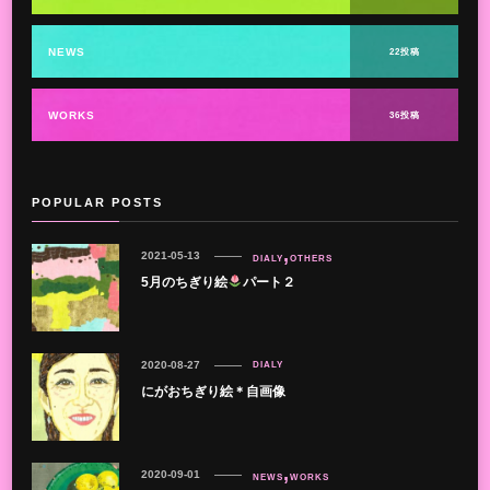
NEWS
22投稿
WORKS
36投稿
POPULAR POSTS
2021-05-13
DIALY
OTHERS
5月のちぎり絵
パート２
2020-08-27
DIALY
にがおちぎり絵＊自画像
2020-09-01
NEWS
WORKS