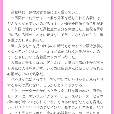
高校時代、原宿の古着屋によく通っていた。
一風変わったデザインの服や外国を感じられる古着には、
どんな人が着ていたのだろう？ と物語を想像する余地があ
り、外国に憧れていた高校生の自分を刺激した。値段も手頃
でいろいろ試せ、ときに奇抜ないでたちになりながらも、服
を選ぶ楽しさがあった。
気に入るものを見つけるのに時間もかかるので最近は着な
くなっていたけれど、ちょうど原宿に行く用事があったの
で、ひさしぶりに古着屋のシカゴへ行った。
古着屋に来るソロのお客さんは、大量の古着の中から黙々
とお気に入りをさがす。シカゴは店員さんに話しかけられる
心配がないので気楽だ。
色や形が気に入っても、穴が空いていたりシミがあったり
するものは買わない。しっかりとチェックする。
ふと、セーターのかかったラックに目を奪われた。茶色い
セーターに、黒いフェイクファー、ビーズやレース、ヒョウ
柄の布が縫いつけられている。くみあわせがなんとも言えな
い。だささギリギリのデザインだ。鏡で合わせてみる。ださ
い。でも完全にツボだ。念のため試着する。やっぱりださ