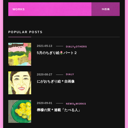
WORKS
36投稿
POPULAR POSTS
2021-05-13
DIALY
OTHERS
5月のちぎり絵
パート２
2020-08-27
DIALY
にがおちぎり絵＊自画像
2020-09-01
NEWS
WORKS
檸檬の実＊連載「たべる人」