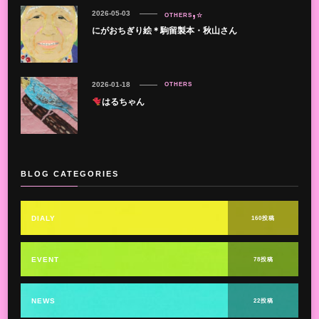
2026-05-03
OTHERS
☆
にがおちぎり絵＊駒留製本・秋山さん
2026-01-18
OTHERS
はるちゃん
BLOG CATEGORIES
DIALY
160投稿
EVENT
78投稿
NEWS
22投稿