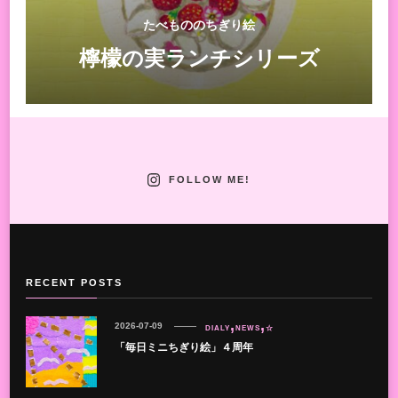
たべもののちぎり絵
檸檬の実ランチシリーズ
FOLLOW ME!
RECENT POSTS
2026-07-09
DIALY
NEWS
☆
「毎日ミニちぎり絵」４周年