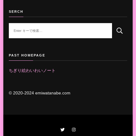
SERCH
な
に
か
お
探
PAST HOMEPAGE
し
で
ちぎり絵わいわいノート
す
か
?
© 2020-2024 emiwatanabe.com